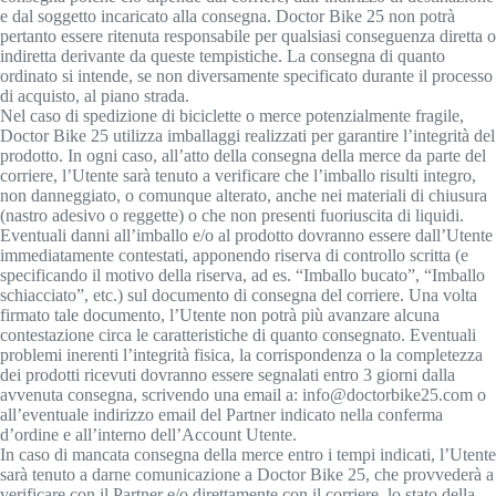
e dal soggetto incaricato alla consegna. Doctor Bike 25 non potrà
pertanto essere ritenuta responsabile per qualsiasi conseguenza diretta o
indiretta derivante da queste tempistiche. La consegna di quanto
ordinato si intende, se non diversamente specificato durante il processo
di acquisto, al piano strada.
Nel caso di spedizione di biciclette o merce potenzialmente fragile,
Doctor Bike 25 utilizza imballaggi realizzati per garantire l’integrità del
prodotto. In ogni caso, all’atto della consegna della merce da parte del
corriere, l’Utente sarà tenuto a verificare che l’imballo risulti integro,
non danneggiato, o comunque alterato, anche nei materiali di chiusura
(nastro adesivo o reggette) o che non presenti fuoriuscita di liquidi.
Eventuali danni all’imballo e/o al prodotto dovranno essere dall’Utente
immediatamente contestati, apponendo riserva di controllo scritta (e
specificando il motivo della riserva, ad es. “Imballo bucato”, “Imballo
schiacciato”, etc.) sul documento di consegna del corriere. Una volta
firmato tale documento, l’Utente non potrà più avanzare alcuna
contestazione circa le caratteristiche di quanto consegnato. Eventuali
problemi inerenti l’integrità fisica, la corrispondenza o la completezza
dei prodotti ricevuti dovranno essere segnalati entro 3 giorni dalla
avvenuta consegna, scrivendo una email a: info@doctorbike25.com o
all’eventuale indirizzo email del Partner indicato nella conferma
d’ordine e all’interno dell’Account Utente.
In caso di mancata consegna della merce entro i tempi indicati, l’Utente
sarà tenuto a darne comunicazione a Doctor Bike 25, che provvederà a
verificare con il Partner e/o direttamente con il corriere, lo stato della