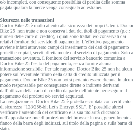
e/o incompleti, con conseguente possibilità di perdita della somma
pagata qualora la merce venga consegnata ad estranei.
Sicurezza nelle transazioni
Doctor Bike 25 è molto attento alla sicurezza dei propri Utenti. Doctor
Bike 25 non tratta e non conserva i dati dei titoli di pagamento (p.e.:
numeri delle carte di credito), i quali sono trattati e/o conservati dai
relativi fornitori del servizio di pagamento. L’effettivo pagamento
avviene infatti attraverso campi di inserimento dei dati di pagamento
protetti e criptati, serviti direttamente dal servizio di pagamento. Solo a
transazione avvenuta, il fornitore del servizio bancario comunica a
Doctor Bike 25 l’esito del pagamento, senza fornire alcuna
informazione sensibile. Per tale ragione, Doctor Bike 25 non ha alcun
potere sull’eventuale rifiuto della carta di credito utilizzata per il
pagamento. Doctor Bike 25 non potrà pertanto essere ritenuta in alcun
modo responsabile per conseguenze dirette o indirette derivanti
dall’utilizzo della carta di credito da parte dell’utente per eseguire il
pagamento dei prodotti e/o servizi acquistati.
La navigazione su Doctor Bike 25 è protetta e criptata con certificato
di sicurezza “128/256-bit Let’s Encrypt SSL”. E’ possibile altresì
verificare l’autenticità del certificato e la sua titolarità cliccando
nell’apposita sezione di protezione del browser in uso, generalmente a
fianco della barra degli indirizzi, sul titolo della pagina o sulla barra di
stato.