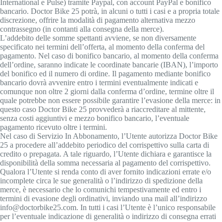
International e Pulse) tramite Paypal, con account PayPal e bonifico
bancario. Doctor Bike 25 potrà, in alcuni o tutti i casi e a propria totale
discrezione, offrire la modalità di pagamento alternativa mezzo
contrassegno (in contanti alla consegna della merce).
L’addebito delle somme spettanti avviene, se non diversamente
specificato nei termini dell’offerta, al momento della conferma del
pagamento. Nel caso di bonifico bancario, al momento della conferma
dell’ordine, saranno indicate le coordinate bancarie (IBAN), l’importo
del bonifico ed il numero di ordine. Il pagamento mediante bonifico
bancario dovrà avvenire entro i termini eventualmente indicati e
comunque non oltre 2 giorni dalla conferma d’ordine, termine oltre il
quale potrebbe non essere possibile garantire l’evasione della merce: in
questo caso Doctor Bike 25 provvederà a riaccreditare al mittente,
senza costi aggiuntivi e mezzo bonifico bancario, l’eventuale
pagamento ricevuto oltre i termini.
Nel caso di Servizio In Abbonamento, l’Utente autorizza Doctor Bike
25 a procedere all’addebito periodico del corrispettivo sulla carta di
credito o prepagata. A tale riguardo, l’Utente dichiara e garantisce la
disponibilità della somma necessaria al pagamento del corrispettivo.
Qualora l’Utente si renda conto di aver fornito indicazioni errate e/o
incomplete circa le sue generalità o l’indirizzo di spedizione della
merce, è necessario che lo comunichi tempestivamente ed entro i
termini di evasione degli ordinativi, inviando una mail all’indirizzo
info@doctorbike25.com. In tutti i casi l’Utente è l’unico responsabile
per l’eventuale indicazione di generalità o indirizzo di consegna errati