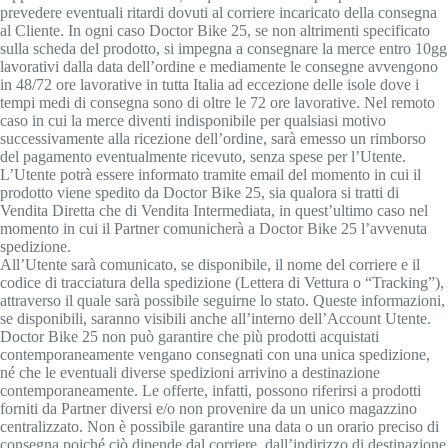
prevedere eventuali ritardi dovuti al corriere incaricato della consegna
al Cliente. In ogni caso Doctor Bike 25, se non altrimenti specificato
sulla scheda del prodotto, si impegna a consegnare la merce entro 10gg
lavorativi dalla data dell’ordine e mediamente le consegne avvengono
in 48/72 ore lavorative in tutta Italia ad eccezione delle isole dove i
tempi medi di consegna sono di oltre le 72 ore lavorative. Nel remoto
caso in cui la merce diventi indisponibile per qualsiasi motivo
successivamente alla ricezione dell’ordine, sarà emesso un rimborso
del pagamento eventualmente ricevuto, senza spese per l’Utente.
L’Utente potrà essere informato tramite email del momento in cui il
prodotto viene spedito da Doctor Bike 25, sia qualora si tratti di
Vendita Diretta che di Vendita Intermediata, in quest’ultimo caso nel
momento in cui il Partner comunicherà a Doctor Bike 25 l’avvenuta
spedizione.
All’Utente sarà comunicato, se disponibile, il nome del corriere e il
codice di tracciatura della spedizione (Lettera di Vettura o “Tracking”),
attraverso il quale sarà possibile seguirne lo stato. Queste informazioni,
se disponibili, saranno visibili anche all’interno dell’Account Utente.
Doctor Bike 25 non può garantire che più prodotti acquistati
contemporaneamente vengano consegnati con una unica spedizione,
né che le eventuali diverse spedizioni arrivino a destinazione
contemporaneamente. Le offerte, infatti, possono riferirsi a prodotti
forniti da Partner diversi e/o non provenire da un unico magazzino
centralizzato. Non è possibile garantire una data o un orario preciso di
consegna poiché ciò dipende dal corriere, dall’indirizzo di destinazione