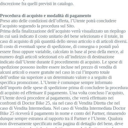
discrezione fra quelli previsti in catalogo.
Procedura di acquisto e modalità di pagamento
Preso atto delle condizioni dell’offerta, l’Utente potrà concludere
l’acquisto seguendo la procedura sul Sito.
Prima della finalizzazione dell’acquisto verrà visualizzato un riepilogo
in cui sarà indicato il costo unitario del bene selezionato e il totale, in
caso di acquisto di più quantità dello stesso articolo o di articoli diversi.
Il costo di eventuali spese di spedizione, di consegna o postali può
essere fisso oppure variabile, calcolato in base al peso della merce, al
numero degli articoli selezionati e/o all’indirizzo di destinazione
indicato dall’Utente durante il procedimento di acquisto. Le spese di
spedizione possono inoltre essere incluse nel prezzo di vendita di
alcuni articoli o essere gratuite nel caso in cui l’importo totale
dell’ordine sia superiore a un determinato valore o a seguito di
specifica promozione. L’Utente è comunque sempre informato
dell’importo delle spese di spedizione prima di concludere la procedura
di acquisto ed effettuare il pagamento. Una volta concluso l’acquisto,
l’Utente dovrà procedere al pagamento, che verrà effettuato nei
confronti di Doctor Bike 25, sia nel caso di Vendita Diretta che nel
caso di Vendita Intermediata. Nel caso di Vendita Intermediata Doctor
Bike 25 riceverà il pagamento in nome e conto del Partner, rimanendo
dunque sempre estranea al rapporto tra il Partner e l’Utente. Qualora
non diversamente specificato nella pagina di dettaglio del bene, deve