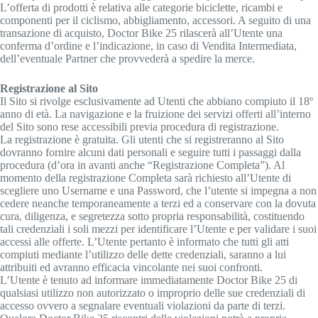
L’offerta di prodotti è relativa alle categorie biciclette, ricambi e
componenti per il ciclismo, abbigliamento, accessori. A seguito di una
transazione di acquisto, Doctor Bike 25 rilascerà all’Utente una
conferma d’ordine e l’indicazione, in caso di Vendita Intermediata,
dell’eventuale Partner che provvederà a spedire la merce.
Registrazione al Sito
Il Sito si rivolge esclusivamente ad Utenti che abbiano compiuto il 18º
anno di età. La navigazione e la fruizione dei servizi offerti all’interno
del Sito sono rese accessibili previa procedura di registrazione.
La registrazione è gratuita. Gli utenti che si registreranno al Sito
dovranno fornire alcuni dati personali e seguire tutti i passaggi dalla
procedura (d’ora in avanti anche “Registrazione Completa”). Al
momento della registrazione Completa sarà richiesto all’Utente di
scegliere uno Username e una Password, che l’utente si impegna a non
cedere neanche temporaneamente a terzi ed a conservare con la dovuta
cura, diligenza, e segretezza sotto propria responsabilità, costituendo
tali credenziali i soli mezzi per identificare l’Utente e per validare i suoi
accessi alle offerte. L’Utente pertanto è informato che tutti gli atti
compiuti mediante l’utilizzo delle dette credenziali, saranno a lui
attribuiti ed avranno efficacia vincolante nei suoi confronti.
L’Utente è tenuto ad informare immediatamente Doctor Bike 25 di
qualsiasi utilizzo non autorizzato o improprio delle sue credenziali di
accesso ovvero a segnalare eventuali violazioni da parte di terzi.