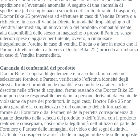
spedizione e l’eventuale anomalia. A seguito di una anomalia di
spedizione (ad esempio pacco smarrito o distrutto durante il trasporto),
Doctor Bike 25 provvederà ad effettuare in caso di Vendita Diretta o a
richiedere, in caso di Vendita Diretta in modalità drop shipping o di
Vendita Intermediata, un nuovo invio del prodotto, compatibilmente
alla disponibilità dello stesso in magazzino o presso il Partner, senza
ulteriori spese o aggravi per l’utente, ovvero, a rimborsare
integralmente l’ordine in caso di vendita Diretta o a fare in modo che il
Partner (direttamente o attraverso Doctor Bike 25 ) proceda al rimborso
in caso di Vendita Intermediata.
Garanzia di conformità del prodotto
Doctor Bike 25 opera diligentemente e in assoluta buona fede nel
selezionare fornitori e Partner, verificando l’effettiva idoneità degli
stessi a fornire i prodotti nelle quantità e secondo le caratteristiche
descritte nelle offerte di acquisto, fermo restando che Doctor Bike 25
non può essere responsabile per danni a persone derivanti da eventuale
violazione da parte dei produttori. In ogni caso, Doctor Bike 25 non
potrà garantire la completezza né del contenuto delle informazioni
fornite dal Fornitore o dal Partner, né della perfetta corrispondenza di
quanto descritto nella scheda del prodotto o dell’offerta con il prodotto
realmente consegnato, così come la legittimità dell’utilizzo da parte del
Fornitore o Partner delle immagini, dei video e dei segni distintivi.
L’Utente è consapevole altresì che le immagini utilizzate sulle proposte