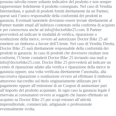
possono talvolta essere soltanto indicative del prodotto e non sempre
rappresentare fedelmente il prodotto consegnato. Nel caso di Vendita
Intermediata, e quindi di prodotti forniti direttamente da un Partner,
questi sarà l’unico responsabile della conformità dei prodotti in
garanzia. Eventuali lamentele dovranno essere inviate direttamente al
Partner tramite email all’indirizzo contenuto nella conferma di acquisto
e per conoscenza anche ad info@doctorbike25.com. Il Partner
provvederà ad indicare le modalità di verifica, riparazione o
sostituzione della merce, ovvero ad autorizzare Doctor Bike 25 ad
emettere un rimborso a favore dell’Utente. Nel caso di Vendita Diretta,
Doctor Bike 25 sarà direttamente responsabile della conformità dei
prodotti in garanzia. In caso di prodotti che dovessero risultare non
conformi, l’Utente contatterà Doctor Bike 25 inviando una mail a:
info@doctorbike25.com. Doctor Bike 25 provvederà ad indicare un
centro di riparazione adatto alla verifica e riparazione della merce in
garanzia oppure, una volta verificata direttamente l’anomalia, alla
successiva riparazione o sostituzione ovvero ad effettuare il rimborso
attraverso riaccredito sul titolo originariamente utilizzato per il
pagamento oppure all’emissione di un Coupon di ammontare pari
all’importo del prodotto acquistato. In ogni caso la garanzia legale è
riservata ai consumatori ovvero ai soggetti che hanno effettuato un
acquisto su Doctor Bike 25 per scopi estranei all’attività
imprenditoriale, commerciale, artigianale o professionale
eventualmente svolta.