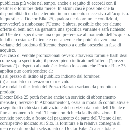
pubblicata più volte nel tempo, anche a seguito di accordi con il
Partner o fornitore della merce. In alcuni casi è possibile che la
disponibilità di un bene termini in un momento successivo all’acquisto:
in questi casi Doctor Bike 25, qualora ne ricorrano le condizioni,
provvederà a rimborsare l’Utente. è altresì possibile che per alcune
offerte di beni non sia garantita una specifica variante e sarà richiesto
all’Utente di specificare una o più preferenze al momento dell’acquisto:
in tali circostanze l’Utente è consapevole che potrà ricevere una
variante del prodotto differente rispetto a quella prescelta in fase di
acquisto.
Nel caso di vendite promozionali ovvero attraverso formule flash-deal
come sopra specificato, il prezzo pieno indicato nell’offerta (“prezzo
Barrato”) e rispetto al quale è calcolato lo sconto che Doctor Bike 25
applica può corrispondere al:
(i) al prezzo di listino al pubblico indicato dal fornitore;
(ii) ai risultati di rilevazioni di mercato.
Le modalità di calcolo del Prezzo Barrato variano da prodotto a
prodotto.
Doctor Bike 25 potrà fornire anche un servizio di abbonamento
mensile (“Servizio In Abbonamento”), ossia in modalità continuativa e
a seguito di richiesta di attivazione del servizio da parte dell’Utente e
fino al momento in cui l’Utente non richieda la disattivazione. Il
servizio prevede, a fronte del pagamento da parte dell’Utente di un
corrispettivo indicato sul Sito, la fornitura e la relativa consegna di
merce e/o di prodotti selezionati da Doctor Bike 25 a sua totale