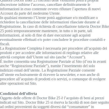
Qualora Doctor Bike 25 riscontri delle violazioni potrà a propria
discrezione inibirne l’accesso, cancellare definitivamente le
informazioni in esso contenute ovvero rifiutare l’apertura di nuovi
Account da parte del medesimo Utente.
In qualsiasi momento l’Utente potrà aggiornare e/o modificare o
richiedere la cancellazione delle informazioni rilasciate durante al
Registrazione. In caso di richiesta di cancellazione tuttavia Doctor Bike
25 potrà temporaneamente mantenere, in tutto o in parte, tali
informazioni, al solo di fine di dare esecuzione agli acquisti
eventualmente effettuati e/o poter concludere le procedure contabili e
fiscali.
La Registrazione Completa è necessaria per procedere all’acquisto dei
prodotti e per accedere alle informazioni di riepilogo relative alle
attività compiute dall’Utente sul sito (anche “Account”).
È inoltre consentita una Registrazione Parziale al Sito (d’ora in avanti
anche “Registrazione Parziale”), tramite l’inserimento del solo
indirizzo email dell’utente. La Registrazione Parziale consente
all’utente esclusivamente di ricevere la newsletter, e non anche di
procedere all’acquisto di prodotti e/o servizi, o comunque di svolgere
altre operazioni sul Sito.
Condizioni dell’offerta
Oggetto delle offerte di Doctor Bike 25 è l’acquisto di beni ai prezzi
indicati sul Sito. Doctor Bike 25 si riserva la facoltà di non dare seguito
ad ordini provenienti da soggetti diversi dal “consumatore” in