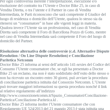
Per ogni controversia inerente l’interpretazione, esecuzione e/o
risoluzione del contratto tra l’Utente e Doctor Bike 25, in caso di
Vendita Diretta, o tra l’utente e il Partner in caso di Vendita
Intermediata, le Parti riconoscono che sarà competente il Giudice del
luogo di residenza o domicilio dell’Utente, qualora lo stesso sia da
ritenersi un “consumatore” in base alle vigenti leggi in materia.
Qualora invece l’Utente sia un professionista, nel caso di Vendita
Diretta sarà competente il Foro di Barcellona Pozzo di Gotto, mentre
nel caso di Vendita Intermediata sarà competente il Foro del luogo di
domicilio del Partner.
Risoluzione alternativa delle controversie (c.d. Alternative Dispute
Resolution / On Line Dispute Resolution) e Conciliazione
Paritetica Netcomm
Doctor Bike 25 informa ai sensi dell’articolo 141-sexies del Codice del
Consumo l’Utente consumatore che, se egli ha presentato a Doctor
Bike 25 un reclamo, ma non è stato soddisfatto dell’esito dello stesso o
non ha ricevuto un riscontro entro 30 giorni, può avviare la procedura
di conciliazione paritetica istituita dal Consorzio Netcomm. L’Utente
può trovare maggiori informazioni su questa procedura nonché il link
al relativo regolamento all’indirizzo
http://www.consorzionetcomm.it/Spazio_Consumatori/Conciliazione-
Paritetica/Conciliazione-Paritetica.kl .
Doctor Bike 25 informa inoltre l’Utente consumatore che con
Regolamento UE 524/2013 del 21 maggio 2013 è stata istituita una