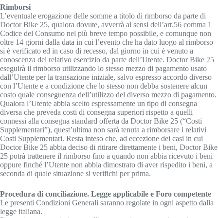
Rimborsi
L’eventuale erogazione delle somme a titolo di rimborso da parte di
Doctor Bike 25, qualora dovute, avverrà ai sensi dell’art.56 comma 1
Codice del Consumo nel più breve tempo possibile, e comunque non
oltre 14 giorni dalla data in cui l’evento che ha dato luogo al rimborso
si è verificato ed in caso di recesso, dal giorno in cui è venuto a
conoscenza del relativo esercizio da parte dell’Utente. Doctor Bike 25
eseguirà il rimborso utilizzando lo stesso mezzo di pagamento usato
dall’Utente per la transazione iniziale, salvo espresso accordo diverso
con l’Utente e a condizione che lo stesso non debba sostenere alcun
costo quale conseguenza dell’utilizzo del diverso mezzo di pagamento.
Qualora l’Utente abbia scelto espressamente un tipo di consegna
diversa che preveda costi di consegna superiori rispetto a quelli
connessi alla consegna standard offerta da Doctor Bike 25 (“Costi
Supplementari”), quest’ultima non sarà tenuta a rimborsare i relativi
Costi Supplementari. Resta inteso che, ad eccezione dei casi in cui
Doctor Bike 25 abbia deciso di ritirare direttamente i beni, Doctor Bike
25 potrà trattenere il rimborso fino a quando non abbia ricevuto i beni
oppure finché l’Utente non abbia dimostrato di aver rispedito i beni, a
seconda di quale situazione si verifichi per prima.
Procedura di conciliazione. Legge applicabile e Foro competente
Le presenti Condizioni Generali saranno regolate in ogni aspetto dalla
legge italiana.