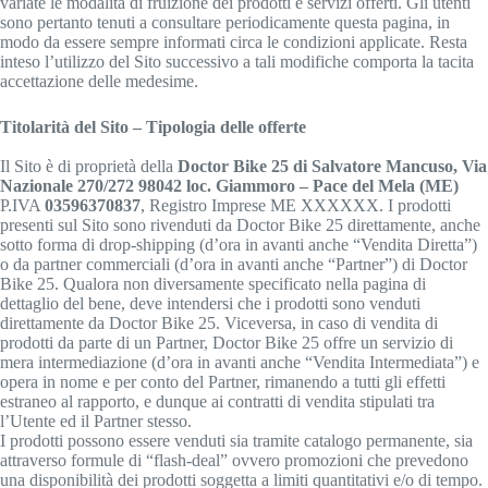
variate le modalità di fruizione dei prodotti e servizi offerti. Gli utenti
sono pertanto tenuti a consultare periodicamente questa pagina, in
modo da essere sempre informati circa le condizioni applicate. Resta
inteso l’utilizzo del Sito successivo a tali modifiche comporta la tacita
accettazione delle medesime.
Titolarità del Sito – Tipologia delle offerte
Il Sito è di proprietà della
Doctor Bike 25 di Salvatore Mancuso, Via
Nazionale 270/272 98042 loc. Giammoro – Pace del Mela (ME)
P.IVA
03596370837
, Registro Imprese ME XXXXXX. I prodotti
presenti sul Sito sono rivenduti da Doctor Bike 25 direttamente, anche
sotto forma di drop-shipping (d’ora in avanti anche “Vendita Diretta”)
o da partner commerciali (d’ora in avanti anche “Partner”) di Doctor
Bike 25. Qualora non diversamente specificato nella pagina di
dettaglio del bene, deve intendersi che i prodotti sono venduti
direttamente da Doctor Bike 25. Viceversa, in caso di vendita di
prodotti da parte di un Partner, Doctor Bike 25 offre un servizio di
mera intermediazione (d’ora in avanti anche “Vendita Intermediata”) e
opera in nome e per conto del Partner, rimanendo a tutti gli effetti
estraneo al rapporto, e dunque ai contratti di vendita stipulati tra
l’Utente ed il Partner stesso.
I prodotti possono essere venduti sia tramite catalogo permanente, sia
attraverso formule di “flash-deal” ovvero promozioni che prevedono
una disponibilità dei prodotti soggetta a limiti quantitativi e/o di tempo.