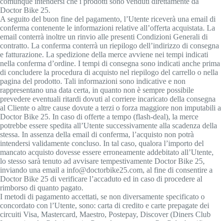
comunque intendersi che i prodotti sono venduti direttamente da
Doctor Bike 25.
A seguito del buon fine del pagamento, l’Utente riceverà una email di
conferma contenente le informazioni relative all’offerta acquistata. La
email conterrà inoltre un rinvio alle presenti Condizioni Generali di
contratto. La conferma conterrà un riepilogo dell’indirizzo di consegna
e fatturazione. La spedizione della merce avviene nei tempi indicati
nella conferma d’ordine. I tempi di consegna sono indicati anche prima
di concludere la procedura di acquisto nel riepilogo del carrello o nella
pagina del prodotto. Tali informazioni sono indicative e non
rappresentano una data certa, in quanto non è sempre possibile
prevedere eventuali ritardi dovuti al corriere incaricato della consegna
al Cliente o altre cause dovute a terzi o forza maggiore non imputabili a
Doctor Bike 25. In caso di offerte a tempo (flash-deal), la merce
potrebbe essere spedita all’Utente successivamente alla scadenza della
stessa. In assenza della email di conferma, l’acquisto non potrà
intendersi validamente concluso. In tal caso, qualora l’importo del
mancato acquisto dovesse essere erroneamente addebitato all’Utente,
lo stesso sarà tenuto ad avvisare tempestivamente Doctor Bike 25,
inviando una email a info@doctorbike25.com, al fine di consentire a
Doctor Bike 25 di verificare l’accaduto ed in caso di procedere al
rimborso di quanto pagato.
I metodi di pagamento accettati, se non diversamente specificato o
concordato con l’Utente, sono: carta di credito e carte prepagate dei
circuiti Visa, Mastercard, Maestro, Postepay, Discover (Diners Club