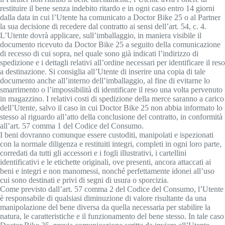
restituire il bene senza indebito ritardo e in ogni caso entro 14 giorni
dalla data in cui l’Utente ha comunicato a Doctor Bike 25 o al Partner
la sua decisione di recedere dal contratto ai sensi dell’art. 54, c. 4.
L’Utente dovrà applicare, sull’imballaggio, in maniera visibile il
documento ricevuto da Doctor Bike 25 a seguito della comunicazione
di recesso di cui sopra, nel quale sono già indicati l’indirizzo di
spedizione e i dettagli relativi all’ordine necessari per identificare il reso
a destinazione. Si consiglia all’Utente di inserire una copia di tale
documento anche all’interno dell’imballaggio, al fine di evitarne lo
smarrimento o l’impossibilità di identificare il reso una volta pervenuto
in magazzino. I relativi costi di spedizione della merce saranno a carico
dell’Utente, salvo il caso in cui Doctor Bike 25 non abbia informato lo
stesso al riguardo all’atto della conclusione del contratto, in conformità
all’art. 57 comma 1 del Codice del Consumo.
I beni dovranno comunque essere custoditi, manipolati e ispezionati
con la normale diligenza e restituiti integri, completi in ogni loro parte,
corredati da tutti gli accessori e i fogli illustrativi, i cartellini
identificativi e le etichette originali, ove presenti, ancora attaccati ai
beni e integri e non manomessi, nonché perfettamente idonei all’uso
cui sono destinati e privi di segni di usura o sporcizia.
Come previsto dall’art. 57 comma 2 del Codice del Consumo, l’Utente
è responsabile di qualsiasi diminuzione di valore risultante da una
manipolazione del bene diversa da quella necessaria per stabilire la
natura, le caratteristiche e il funzionamento del bene stesso. In tale caso