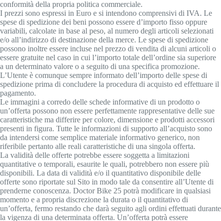
conformità della propria politica commerciale.
I prezzi sono espressi in Euro e si intendono comprensivi di IVA. Le
spese di spedizione dei beni possono essere d’importo fisso oppure
variabili, calcolate in base al peso, al numero degli articoli selezionati
e/o all’indirizzo di destinazione della merce. Le spese di spedizione
possono inoltre essere incluse nel prezzo di vendita di alcuni articoli o
essere gratuite nel caso in cui l’importo totale dell’ordine sia superiore
a un determinato valore o a seguito di una specifica promozione.
L’Utente è comunque sempre informato dell’importo delle spese di
spedizione prima di concludere la procedura di acquisto ed effettuare il
pagamento.
Le immagini a corredo delle schede informative di un prodotto o
un’offerta possono non essere perfettamente rappresentative delle sue
caratteristiche ma differire per colore, dimensione e prodotti accessori
presenti in figura. Tutte le informazioni di supporto all’acquisto sono
da intendersi come semplice materiale informativo generico, non
riferibile pertanto alle reali caratteristiche di una singola offerta.
La validità delle offerte potrebbe essere soggetta a limitazioni
quantitative o temporali, esaurite le quali, potrebbero non essere più
disponibili. La data di validità e/o il quantitativo disponibile delle
offerte sono riportate sul Sito in modo tale da consentire all’Utente di
prenderne conoscenza. Doctor Bike 25 potrà modificare in qualsiasi
momento e a propria discrezione la durata o il quantitativo di
un’offerta, fermo restando che darà seguito agli ordini effettuati durante
la vigenza di una determinata offerta. Un’offerta potrà essere