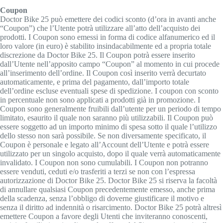
Coupon
Doctor Bike 25 può emettere dei codici sconto (d’ora in avanti anche
“Coupon”) che l’Utente potrà utilizzare all’atto dell’acquisto dei
prodotti. I Coupon sono emessi in forma di codice alfanumerico ed il
loro valore (in euro) è stabilito insindacabilmente ed a propria totale
discrezione da Doctor Bike 25. Il Coupon potrà essere inserito
dall’Utente nell’apposito campo “Coupon” al momento in cui procede
all’inserimento dell’ordine. Il Coupon così inserito verrà decurtato
automaticamente, e prima del pagamento, dall’importo totale
dell’ordine escluse eventuali spese di spedizione. I coupon con sconto
in percentuale non sono applicati a prodotti già in promozione. I
Coupon sono generalmente fruibili dall’utente per un periodo di tempo
limitato, esaurito il quale non saranno più utilizzabili. Il Coupon può
essere soggetto ad un importo minimo di spesa sotto il quale l’utilizzo
dello stesso non sarà possibile. Se non diversamente specificato, il
Coupon è personale e legato all’Account dell’Utente e potrà essere
utilizzato per un singolo acquisto, dopo il quale verrà automaticamente
invalidato. I Coupon non sono cumulabili. I Coupon non potranno
essere venduti, ceduti e/o trasferiti a terzi se non con l’espressa
autorizzazione di Doctor Bike 25. Doctor Bike 25 si riserva la facoltà
di annullare qualsiasi Coupon precedentemente emesso, anche prima
della scadenza, senza l’obbligo di doverne giustificare il motivo e
senza il diritto ad indennità o risarcimento. Doctor Bike 25 potrà altresì
emettere Coupon a favore degli Utenti che inviteranno conoscenti,