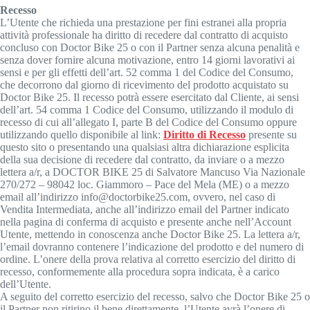
Recesso
L’Utente che richieda una prestazione per fini estranei alla propria
attività professionale ha diritto di recedere dal contratto di acquisto
concluso con Doctor Bike 25 o con il Partner senza alcuna penalità e
senza dover fornire alcuna motivazione, entro 14 giorni lavorativi ai
sensi e per gli effetti dell’art. 52 comma 1 del Codice del Consumo,
che decorrono dal giorno di ricevimento del prodotto acquistato su
Doctor Bike 25. Il recesso potrà essere esercitato dal Cliente, ai sensi
dell’art. 54 comma 1 Codice del Consumo, utilizzando il modulo di
recesso di cui all’allegato I, parte B del Codice del Consumo oppure
utilizzando quello disponibile al link:
Diritto di Recesso
presente su
questo sito o presentando una qualsiasi altra dichiarazione esplicita
della sua decisione di recedere dal contratto, da inviare o a mezzo
lettera a/r, a DOCTOR BIKE 25 di Salvatore Mancuso Via Nazionale
270/272 – 98042 loc. Giammoro – Pace del Mela (ME) o a mezzo
email all’indirizzo info@doctorbike25.com, ovvero, nel caso di
Vendita Intermediata, anche all’indirizzo email del Partner indicato
nella pagina di conferma di acquisto e presente anche nell’Account
Utente, mettendo in conoscenza anche Doctor Bike 25. La lettera a/r,
l’email dovranno contenere l’indicazione del prodotto e del numero di
ordine. L’onere della prova relativa al corretto esercizio del diritto di
recesso, conformemente alla procedura sopra indicata, è a carico
dell’Utente.
A seguito del corretto esercizio del recesso, salvo che Doctor Bike 25 o
il Partner non ritirino il bene direttamente, l’Utente avrà l’onere di