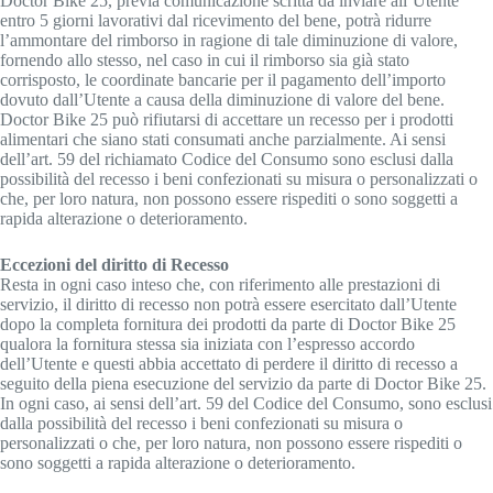
Doctor Bike 25, previa comunicazione scritta da inviare all’Utente
entro 5 giorni lavorativi dal ricevimento del bene, potrà ridurre
l’ammontare del rimborso in ragione di tale diminuzione di valore,
fornendo allo stesso, nel caso in cui il rimborso sia già stato
corrisposto, le coordinate bancarie per il pagamento dell’importo
dovuto dall’Utente a causa della diminuzione di valore del bene.
Doctor Bike 25 può rifiutarsi di accettare un recesso per i prodotti
alimentari che siano stati consumati anche parzialmente. Ai sensi
dell’art. 59 del richiamato Codice del Consumo sono esclusi dalla
possibilità del recesso i beni confezionati su misura o personalizzati o
che, per loro natura, non possono essere rispediti o sono soggetti a
rapida alterazione o deterioramento.
Eccezioni del diritto di Recesso
Resta in ogni caso inteso che, con riferimento alle prestazioni di
servizio, il diritto di recesso non potrà essere esercitato dall’Utente
dopo la completa fornitura dei prodotti da parte di Doctor Bike 25
qualora la fornitura stessa sia iniziata con l’espresso accordo
dell’Utente e questi abbia accettato di perdere il diritto di recesso a
seguito della piena esecuzione del servizio da parte di Doctor Bike 25.
In ogni caso, ai sensi dell’art. 59 del Codice del Consumo, sono esclusi
dalla possibilità del recesso i beni confezionati su misura o
personalizzati o che, per loro natura, non possono essere rispediti o
sono soggetti a rapida alterazione o deterioramento.