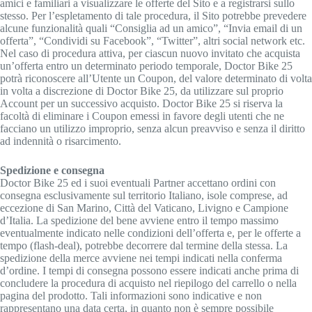
amici e familiari a visualizzare le offerte del Sito e a registrarsi sullo
stesso. Per l’espletamento di tale procedura, il Sito potrebbe prevedere
alcune funzionalità quali “Consiglia ad un amico”, “Invia email di un
offerta”, “Condividi su Facebook”, “Twitter”, altri social network etc.
Nel caso di procedura attiva, per ciascun nuovo invitato che acquista
un’offerta entro un determinato periodo temporale, Doctor Bike 25
potrà riconoscere all’Utente un Coupon, del valore determinato di volta
in volta a discrezione di Doctor Bike 25, da utilizzare sul proprio
Account per un successivo acquisto. Doctor Bike 25 si riserva la
facoltà di eliminare i Coupon emessi in favore degli utenti che ne
facciano un utilizzo improprio, senza alcun preavviso e senza il diritto
ad indennità o risarcimento.
Spedizione e consegna
Doctor Bike 25 ed i suoi eventuali Partner accettano ordini con
consegna esclusivamente sul territorio Italiano, isole comprese, ad
eccezione di San Marino, Città del Vaticano, Livigno e Campione
d’Italia. La spedizione del bene avviene entro il tempo massimo
eventualmente indicato nelle condizioni dell’offerta e, per le offerte a
tempo (flash-deal), potrebbe decorrere dal termine della stessa. La
spedizione della merce avviene nei tempi indicati nella conferma
d’ordine. I tempi di consegna possono essere indicati anche prima di
concludere la procedura di acquisto nel riepilogo del carrello o nella
pagina del prodotto. Tali informazioni sono indicative e non
rappresentano una data certa, in quanto non è sempre possibile