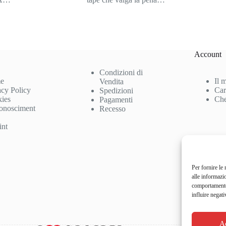
Account
Condizioni di
e
Il 
Vendita
acy Policy
Car
Spedizioni
ies
Che
Pagamenti
onosciment
Recesso
int
Per fornire le
alle informazi
comportamento 
influire negati
A