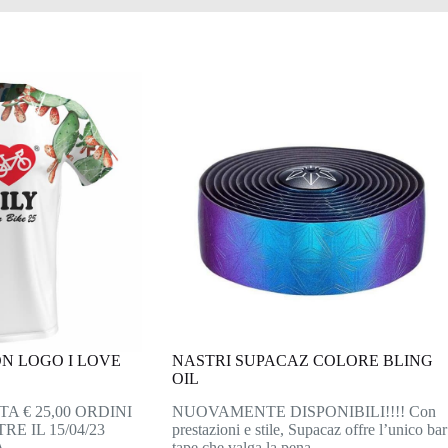
ON LOGO I LOVE
NASTRI SUPACAZ COLORE BLING
OIL
A € 25,00 ORDINI
NUOVAMENTE DISPONIBILI!!!! Con
E IL 15/04/23
prestazioni e stile, Supacaz offre l’unico bar
A…
tape che valga la pena…