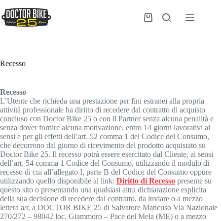
Salta
al
Carrello
contenuto
Recesso
Recesso
L’Utente che richieda una prestazione per fini estranei alla propria
attività professionale ha diritto di recedere dal contratto di acquisto
concluso con Doctor Bike 25 o con il Partner senza alcuna penalità e
senza dover fornire alcuna motivazione, entro 14 giorni lavorativi ai
sensi e per gli effetti dell’art. 52 comma 1 del Codice del Consumo,
che decorrono dal giorno di ricevimento del prodotto acquistato su
Doctor Bike 25. Il recesso potrà essere esercitato dal Cliente, ai sensi
dell’art. 54 comma 1 Codice del Consumo, utilizzando il modulo di
recesso di cui all’allegato I, parte B del Codice del Consumo oppure
utilizzando quello disponibile al link:
Diritto di Recesso
presente su
questo sito o presentando una qualsiasi altra dichiarazione esplicita
della sua decisione di recedere dal contratto, da inviare o a mezzo
lettera a/r, a DOCTOR BIKE 25 di Salvatore Mancuso Via Nazionale
270/272 – 98042 loc. Giammoro – Pace del Mela (ME) o a mezzo