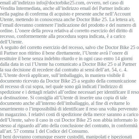
email all’indirizzo info@doctorbike25.com, ovvero, nel caso di
Vendita Intermediata, anche all’indirizzo email del Partner indicato
nella pagina di conferma di acquisto e presente anche nell’Account
Utente, mettendo in conoscenza anche Doctor Bike 25. La lettera a/r,
l’email dovranno contenere l’indicazione del prodotto e del numero di
ordine. L’onere della prova relativa al corretto esercizio del diritto di
recesso, conformemente alla procedura sopra indicata, è a carico
dell’Utente.
A seguito del corretto esercizio del recesso, salvo che Doctor Bike 25 o
il Partner non ritirino il bene direttamente, l’Utente avrà l’onere di
restituire il bene senza indebito ritardo e in ogni caso entro 14 giorni
dalla data in cui l’Utente ha comunicato a Doctor Bike 25 o al Partner
la sua decisione di recedere dal contratto ai sensi dell’art. 54, c. 4.
L’Utente dovrà applicare, sull’imballaggio, in maniera visibile il
documento ricevuto da Doctor Bike 25 a seguito della comunicazione
di recesso di cui sopra, nel quale sono già indicati l’indirizzo di
spedizione e i dettagli relativi all’ordine necessari per identificare il reso
a destinazione. Si consiglia all’Utente di inserire una copia di tale
documento anche all’interno dell’imballaggio, al fine di evitarne lo
smarrimento o l’impossibilità di identificare il reso una volta pervenuto
in magazzino. I relativi costi di spedizione della merce saranno a carico
dell’Utente, salvo il caso in cui Doctor Bike 25 non abbia informato lo
stesso al riguardo all’atto della conclusione del contratto, in conformità
all’art. 57 comma 1 del Codice del Consumo.
I beni dovranno comunque essere custoditi, manipolati e ispezionati