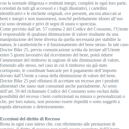
con la normale diligenza e restituiti integri, completi in ogni loro parte,
corredati da tutti gli accessori e i fogli illustrativi, i cartellini
identificativi e le etichette originali, ove presenti, ancora attaccati ai
beni e integri e non manomessi, nonché perfettamente idonei all’uso
cui sono destinati e privi di segni di usura o sporcizia.
Come previsto dall’art. 57 comma 2 del Codice del Consumo, l’Utente
è responsabile di qualsiasi diminuzione di valore risultante da una
manipolazione del bene diversa da quella necessaria per stabilire la
natura, le caratteristiche e il funzionamento del bene stesso. In tale caso
Doctor Bike 25, previa comunicazione scritta da inviare all’Utente
entro 5 giorni lavorativi dal ricevimento del bene, potrà ridurre
l’ammontare del rimborso in ragione di tale diminuzione di valore,
fornendo allo stesso, nel caso in cui il rimborso sia già stato
corrisposto, le coordinate bancarie per il pagamento dell’importo
dovuto dall’Utente a causa della diminuzione di valore del bene.
Doctor Bike 25 può rifiutarsi di accettare un recesso per i prodotti
alimentari che siano stati consumati anche parzialmente. Ai sensi
dell’art. 59 del richiamato Codice del Consumo sono esclusi dalla
possibilità del recesso i beni confezionati su misura o personalizzati o
che, per loro natura, non possono essere rispediti o sono soggetti a
rapida alterazione o deterioramento.
Eccezioni del diritto di Recesso
Resta in ogni caso inteso che, con riferimento alle prestazioni di