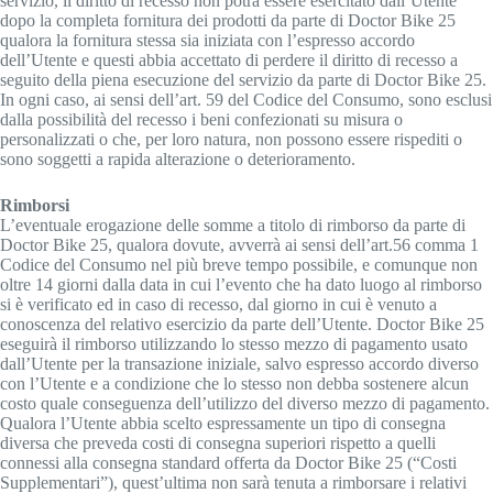
servizio, il diritto di recesso non potrà essere esercitato dall’Utente
dopo la completa fornitura dei prodotti da parte di Doctor Bike 25
qualora la fornitura stessa sia iniziata con l’espresso accordo
dell’Utente e questi abbia accettato di perdere il diritto di recesso a
seguito della piena esecuzione del servizio da parte di Doctor Bike 25.
In ogni caso, ai sensi dell’art. 59 del Codice del Consumo, sono esclusi
dalla possibilità del recesso i beni confezionati su misura o
personalizzati o che, per loro natura, non possono essere rispediti o
sono soggetti a rapida alterazione o deterioramento.
Rimborsi
L’eventuale erogazione delle somme a titolo di rimborso da parte di
Doctor Bike 25, qualora dovute, avverrà ai sensi dell’art.56 comma 1
Codice del Consumo nel più breve tempo possibile, e comunque non
oltre 14 giorni dalla data in cui l’evento che ha dato luogo al rimborso
si è verificato ed in caso di recesso, dal giorno in cui è venuto a
conoscenza del relativo esercizio da parte dell’Utente. Doctor Bike 25
eseguirà il rimborso utilizzando lo stesso mezzo di pagamento usato
dall’Utente per la transazione iniziale, salvo espresso accordo diverso
con l’Utente e a condizione che lo stesso non debba sostenere alcun
costo quale conseguenza dell’utilizzo del diverso mezzo di pagamento.
Qualora l’Utente abbia scelto espressamente un tipo di consegna
diversa che preveda costi di consegna superiori rispetto a quelli
connessi alla consegna standard offerta da Doctor Bike 25 (“Costi
Supplementari”), quest’ultima non sarà tenuta a rimborsare i relativi