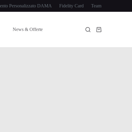
ento Personalizzato DAMA
Fidelity Card
Team
News & Offerte
Carrello