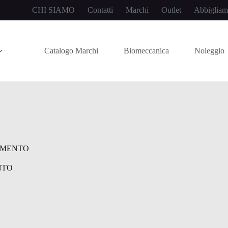
CHI SIAMO
Contatti
Marchi
Outlet
Abbigliam
Catalogo Marchi
Biomeccanica
Noleggio
AMENTO
NTO