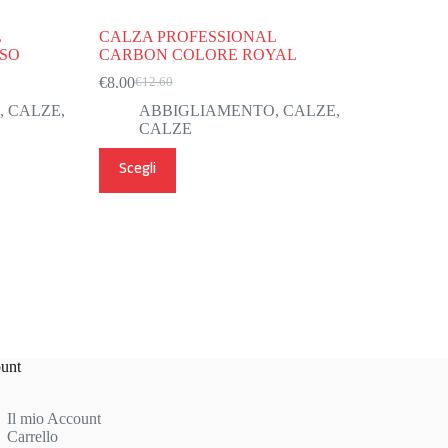
L
CALZA PROFESSIONAL
SO
CARBON COLORE ROYAL
€
8.00
€
12.60
Il
Il
prezzo
prezzo
,
CALZE
,
ABBIGLIAMENTO
,
CALZE
,
originale
attuale
CALZE
era:
è:
Questo
€12.60.
€8.00.
Scegli
prodotto
ha
più
varianti.
Le
opzioni
possono
essere
scelte
nella
pagina
unt
del
prodotto
Il mio Account
Carrello