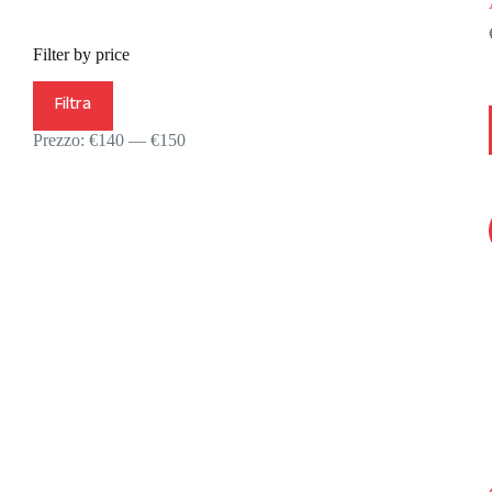
Filter by price
Prezzo
Prezzo
Filtra
Min
Max
Prezzo:
€140
—
€150