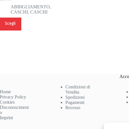
Il
Il
prezzo
prezzo
ABBIGLIAMENTO
,
originale
attuale
CASCHI
,
CASCHI
era:
è:
Questo
€40.00.
€30.00.
Scegli
prodotto
ha
più
varianti.
Le
opzioni
possono
essere
scelte
nella
Acco
pagina
del
Condizioni di
prodotto
Home
Vendita
Privacy Policy
Spedizioni
Cookies
Pagamenti
Disconosciment
Recesso
o
Imprint