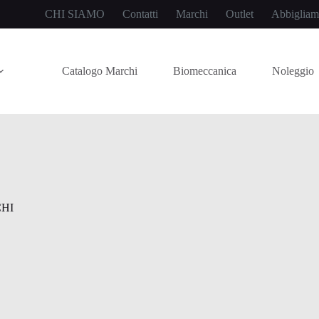
CHI SIAMO
Contatti
Marchi
Outlet
Abbigliam
Catalogo Marchi
Biomeccanica
Noleggio
HI