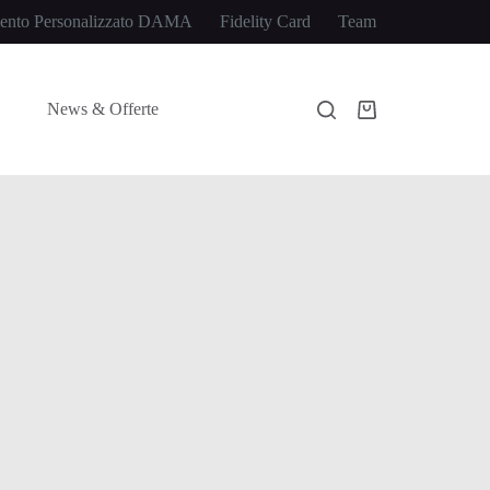
ento Personalizzato DAMA
Fidelity Card
Team
News & Offerte
Carrello