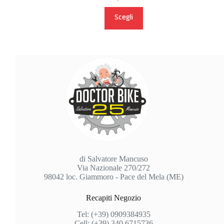
originale
attuale
Questo
era:
è:
Scegli
prodotto
€7,210.00.
€6,620.03.
ha
più
varianti.
Le
opzioni
possono
essere
scelte
nella
pagina
del
prodotto
di Salvatore Mancuso
Via Nazionale 270/272
98042 loc. Giammoro - Pace del Mela (ME)
Recapiti Negozio
Tel: (+39) 0909384935
Cell: (+39) 340 6715736