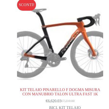
SCONTI!
KIT TELAIO PINARELLO F DOGMA MISURA
CON MANUBRIO TALON ULTRA FAST 1K
€
6,620.03
€
7,210.00
Il
Il
prezzo
prezzo
BICI
,
KIT TELAIO