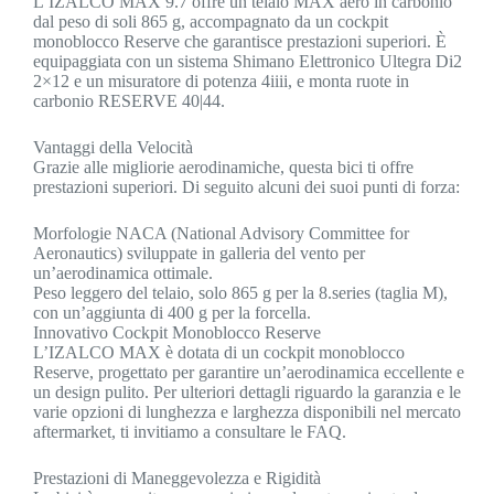
L’IZALCO MAX 9.7 offre un telaio MAX aero in carbonio
dal peso di soli 865 g, accompagnato da un cockpit
monoblocco Reserve che garantisce prestazioni superiori. È
equipaggiata con un sistema Shimano Elettronico Ultegra Di2
2×12 e un misuratore di potenza 4iiii, e monta ruote in
carbonio RESERVE 40|44.
Vantaggi della Velocità
Grazie alle migliorie aerodinamiche, questa bici ti offre
prestazioni superiori. Di seguito alcuni dei suoi punti di forza:
Morfologie NACA (National Advisory Committee for
Aeronautics) sviluppate in galleria del vento per
un’aerodinamica ottimale.
Peso leggero del telaio, solo 865 g per la 8.series (taglia M),
con un’aggiunta di 400 g per la forcella.
Innovativo Cockpit Monoblocco Reserve
L’IZALCO MAX è dotata di un cockpit monoblocco
Reserve, progettato per garantire un’aerodinamica eccellente e
un design pulito. Per ulteriori dettagli riguardo la garanzia e le
varie opzioni di lunghezza e larghezza disponibili nel mercato
aftermarket, ti invitiamo a consultare le FAQ.
Prestazioni di Maneggevolezza e Rigidità