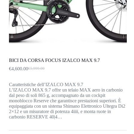
BICI DA CORSA FOCUS IZALCO MAX 9.7
€
4,600.00
€
5,999.00
Il
Il
prezzo
prezzo
originale
attuale
Caratteristiche dell’IZALCO MAX 9.7
era:
è:
L’IZALCO MAX 9.7 offre un telaio MAX aero in carbonio
€5,999.00.
€4,600.00.
dal peso di soli 865 g, accompagnato da un cockpit
monoblocco Reserve che garantisce prestazioni superiori. È
equipaggiata con un sistema Shimano Elettronico Ultegra Di2
2×12 e un misuratore di potenza 4iiii, e monta ruote in
carbonio RESERVE 40|4…