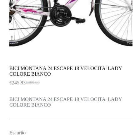
BICI MONTANA 24 ESCAPE 18 VELOCITA' LADY
COLORE BIANCO
€
245.83
€
300.00
Il
Il
prezzo
prezzo
originale
attuale
BICI MONTANA 24 ESCAPE 18 VELOCITA' LADY
era:
è:
COLORE BIANCO
€300.00.
€245.83.
Esaurito