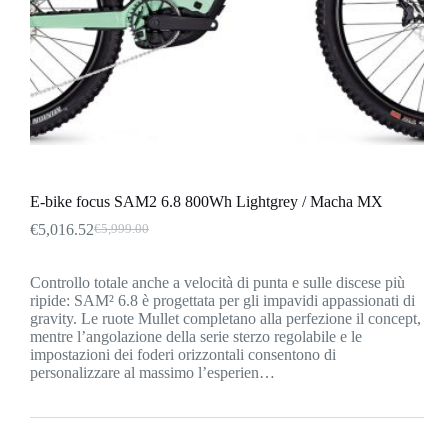
E-bike focus SAM2 6.8 800Wh Lightgrey / Macha MX
€
5,016.52
€
5,999.00
Il
Il
prezzo
prezzo
originale
attuale
Controllo totale anche a velocità di punta e sulle discese più
era:
è:
ripide: SAM² 6.8 è progettata per gli impavidi appassionati di
€5,999.00.
€5,016.52.
gravity. Le ruote Mullet completano alla perfezione il concept,
mentre l’angolazione della serie sterzo regolabile e le
impostazioni dei foderi orizzontali consentono di
personalizzare al massimo l’esperien…