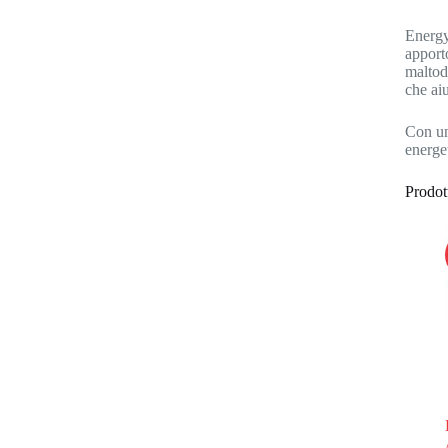
Energy
apporto
maltode
che ai
Con un
energet
Prodott