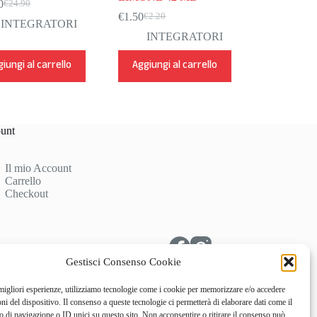
0
€
24.90
Il
Il
€
1.50
€
2.20
prezzo
prezzo
Il
Il
INTEGRATORI
originale
attuale
prezzo
prezzo
INTEGRATORI
era:
è:
originale
attuale
€24.90.
€20.00.
era:
è:
iungi al carrello
Aggiungi al carrello
€2.20.
€1.50.
unt
Il mio Account
Carrello
Checkout
Gestisci Consenso Cookie
 migliori esperienze, utilizziamo tecnologie come i cookie per memorizzare e/o accedere
oni del dispositivo. Il consenso a queste tecnologie ci permetterà di elaborare dati come il
di navigazione o ID unici su questo sito. Non acconsentire o ritirare il consenso può