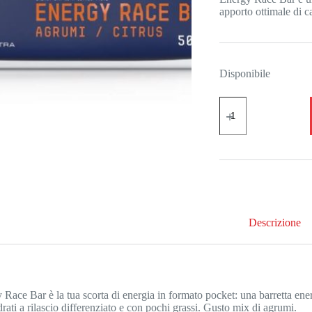
apporto ottimale di 
Disponibile
Energy
Race
bar
gusto
agrumi
quantità
Descrizione
 Race Bar è la tua scorta di energia in formato pocket: una barretta ener
rati a rilascio differenziato e con pochi grassi. Gusto mix di agrumi.