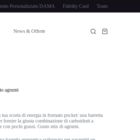
ento Personalizzato DAMA
Fidelity Card
Team
News & Offerte
Carrello
to agrumi
tua scorta di energia in formato pocket: una barretta
er fornire la giusta combinazione di carboidrati a
o e con pochi grassi. Gusto mix di agrumi.
 barretta energetica sviluppata per garantirti un