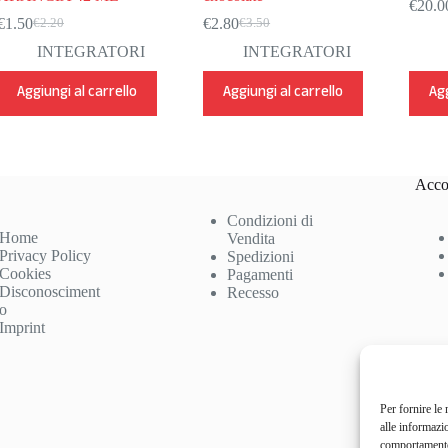
€
20.0
€
1.50
€
2.80
€
2.20
€
3.50
Il
Il
Il
Il
prezzo
prezzo
prezzo
prezzo
INTEGRATORI
INTEGRATORI
originale
attuale
originale
attuale
era:
è:
era:
è:
Aggiungi al carrello
Aggiungi al carrello
Agg
€2.20.
€1.50.
€3.50.
€2.80.
Acco
Condizioni di
Home
Vendita
Privacy Policy
Spedizioni
Cookies
Pagamenti
Disconosciment
Recesso
o
Imprint
Per fornire le
alle informazi
comportamento 