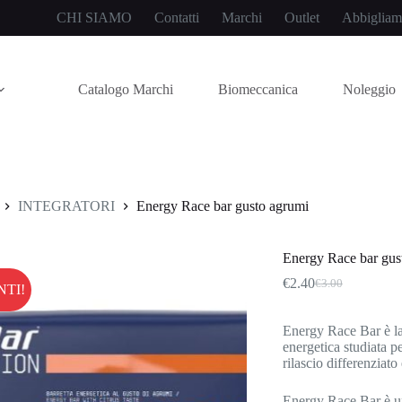
CHI SIAMO
Contatti
Marchi
Outlet
Abbigliam
Catalogo Marchi
Biomeccanica
Noleggio
INTEGRATORI
Energy Race bar gusto agrumi
Energy Race bar gus
€
2.40
€
3.00
NTI!
Il
Il
prezzo
prezzo
originale
attuale
Energy Race Bar è la 
era:
è:
energetica studiata p
€3.00.
€2.40.
rilascio differenziat
Energy Race Bar è una