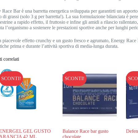
 Race Bar è una barretta energetica sviluppata per garantirti un apporto
 di grassi (solo 3 g per barretta!). La sua formulazione bilanciata è pensa
strine a rapido effetto, il fruttosio e infine gli amidi a rilascio rallentat
uta l’organismo a sostenere le prestazioni sportive anche per lunghi peri
 piacevole effetto crunchy e un gusto fresco e agrumato, Energy Race Bar 
iche prima e durante l’attività sportiva di media-lunga durata.
i correlati
SCONTI!
SCONTI!
SCO
ENERGEL GEL GUSTO
Balance Race bar gusto
Defen
ARANCIA 42 ML
chocolate