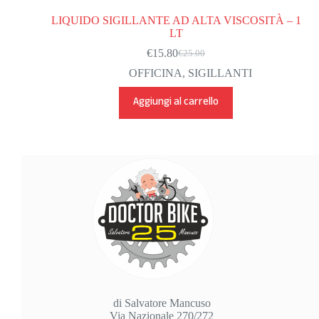
LIQUIDO SIGILLANTE AD ALTA VISCOSITÀ – 1
LT
€
15.80
€
25.00
Il
Il
prezzo
prezzo
OFFICINA
,
SIGILLANTI
originale
attuale
era:
è:
Aggiungi al carrello
€25.00.
€15.80.
di Salvatore Mancuso
Via Nazionale 270/272