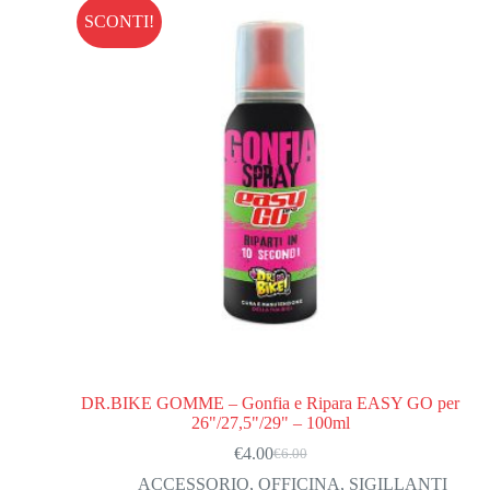
SCONTI!
DR.BIKE GOMME – Gonfia e Ripara EASY GO per
26"/27,5"/29" – 100ml
€
4.00
€
6.00
Il
Il
prezzo
prezzo
ACCESSORIO
,
OFFICINA
,
SIGILLANTI