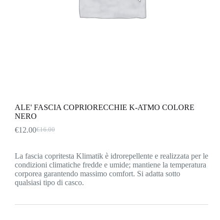
ALE' FASCIA COPRIORECCHIE K-ATMO COLORE
NERO
€
12.00
€
16.00
Il
Il
prezzo
prezzo
originale
attuale
La fascia copritesta Klimatik è idrorepellente e realizzata per le
era:
è:
condizioni climatiche fredde e umide; mantiene la temperatura
€16.00.
€12.00.
corporea garantendo massimo comfort. Si adatta sotto
qualsiasi tipo di casco.