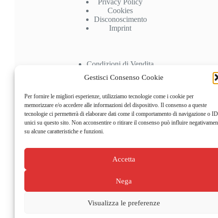
Privacy Policy
Cookies
Disconoscimento
Imprint
Condizioni di Vendita
Spedizioni
Gestisci Consenso Cookie
Pagamenti
Recesso
Per fornire le migliori esperienze, utilizziamo tecnologie come i cookie per
memorizzare e/o accedere alle informazioni del dispositivo. Il consenso a queste
Account
tecnologie ci permetterà di elaborare dati come il comportamento di navigazione o ID
unici su questo sito. Non acconsentire o ritirare il consenso può influire negativamen
su alcune caratteristiche e funzioni.
Il mio Account
Carrello
Checkout
Accetta
Nega
Visualizza le preferenze
Copyright © 2026 -
Doctor Bike 25
- PIVA 03596370837