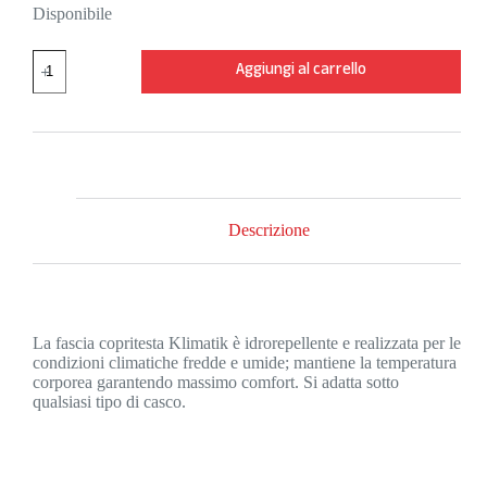
Disponibile
ALE'
Aggiungi al carrello
FASCIA
COPRIORECCHIE
K-
ATMO
COLORE
NERO
quantità
Descrizione
La fascia copritesta Klimatik è idrorepellente e realizzata per le
condizioni climatiche fredde e umide; mantiene la temperatura
corporea garantendo massimo comfort. Si adatta sotto
qualsiasi tipo di casco.