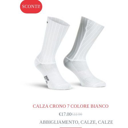
Le
SCONTI!
opzioni
possono
essere
scelte
nella
pagina
del
prodotto
CALZA CRONO 7 COLORE BIANCO
€
17.00
€
22.90
Il
Il
prezzo
prezzo
ABBIGLIAMENTO
,
CALZE
,
CALZE
originale
attuale