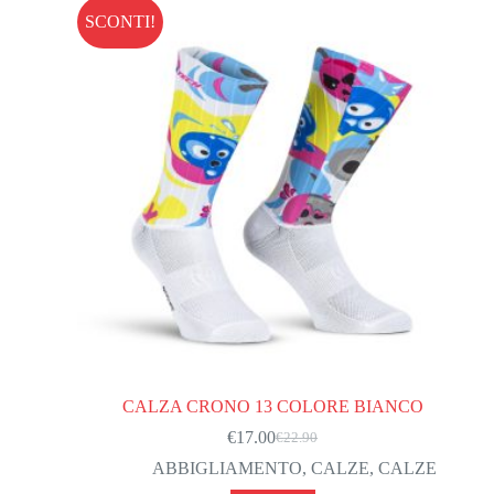
SCONTI!
CALZA CRONO 13 COLORE BIANCO
€
17.00
€
22.90
Il
Il
prezzo
prezzo
ABBIGLIAMENTO
,
CALZE
,
CALZE
originale
attuale