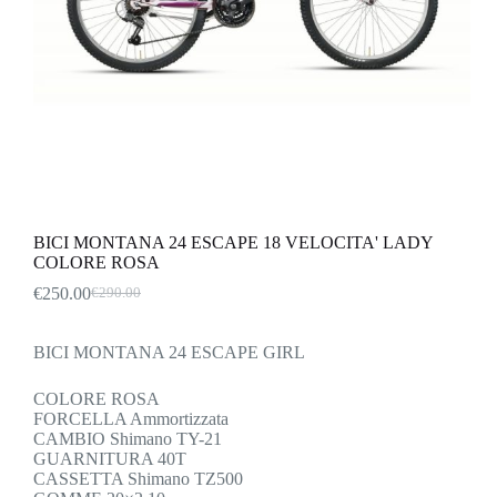
BICI MONTANA 24 ESCAPE 18 VELOCITA' LADY
COLORE ROSA
€
250.00
€
290.00
Il
Il
prezzo
prezzo
originale
attuale
BICI MONTANA 24 ESCAPE GIRL
era:
è:
€290.00.
€250.00.
COLORE ROSA
FORCELLA Ammortizzata
CAMBIO Shimano TY-21
GUARNITURA 40T
CASSETTA Shimano TZ500