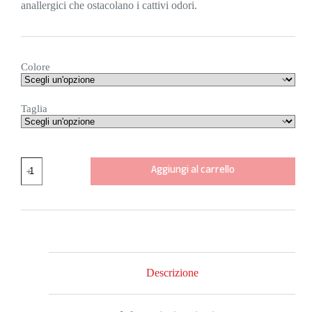
anallergici che ostacolano i cattivi odori.
Colore
Taglia
CALZA
Aggiungi al carrello
PROFESSIONAL
CARBON
COLORE
VERDE
MILITARE
quantità
Descrizione