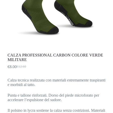
CALZA PROFESSIONAL CARBON COLORE VERDE
MILITARE
€
8.00
€
12.60
Il
Il
prezzo
prezzo
originale
attuale
Calza tecnica realizzata con materiali estremamente traspiranti
era:
è:
e morbidi al tatto.
€12.60.
€8.00.
Punta e tallone rinforzati. Dorso del piede microforato per
accelerare l’espulsione del sudore.
Il polsino in lycra sostiene la calza senza costrizioni. Materiali