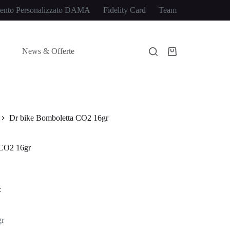
ento Personalizzato DAMA
Fidelity Card
Team
News & Offerte
Carrello
Dr bike Bomboletta CO2 16gr
 CO2 16gr
:
gr