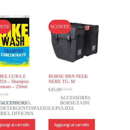
NTI!
SCONTI!
IKE CURA E
BORSE BRN PEEK
ZIA – Shampoo
NERE TG. M
ntrato – 250ml
€
45.00
€
55.00
Il
Il
€
9.50
l
l
prezzo
prezzo
ACCESSORIO
,
prezzo
prezzo
originale
attuale
OLETTECO2
ACCESSORIO
,
BORSE/ZAINI
riginale
ttuale
era:
è:
DETERGENTI/SPAZZOLE/PULIZIA
ra:
:
€55.00.
€45.00.
BICI
,
OFFICINA
9.50.
7.50.
iungi al carrello
Aggiungi al carrello