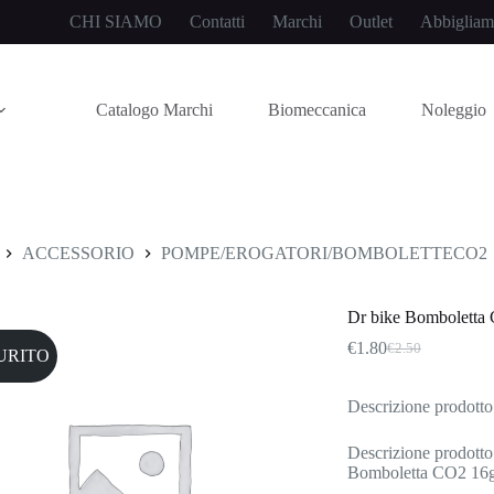
CHI SIAMO
Contatti
Marchi
Outlet
Abbigliam
Catalogo Marchi
Biomeccanica
Noleggio
ACCESSORIO
POMPE/EROGATORI/BOMBOLETTECO2
Dr bike Bomboletta
€
1.80
€
2.50
URITO
Il
Il
prezzo
prezzo
originale
attuale
Descrizione prodotto
era:
è:
€2.50.
€1.80.
Descrizione prodotto
Bomboletta CO2 16