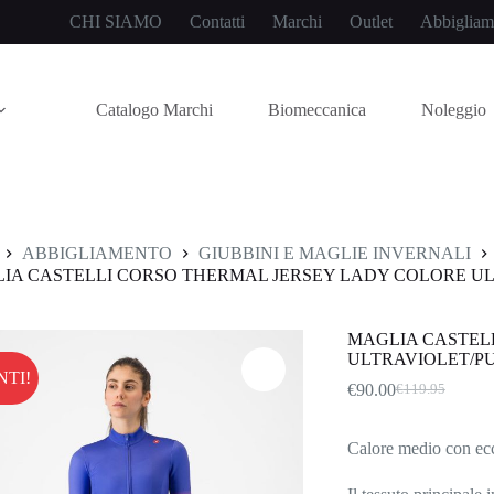
CHI SIAMO
Contatti
Marchi
Outlet
Abbigliam
Catalogo Marchi
Biomeccanica
Noleggio
ABBIGLIAMENTO
GIUBBINI E MAGLIE INVERNALI
IA CASTELLI CORSO THERMAL JERSEY LADY COLORE UL
MAGLIA CASTEL
ULTRAVIOLET/PU
NTI!
€
90.00
€
119.95
Il
Il
prezzo
prezzo
originale
attuale
Calore medio con ecce
era:
è:
€119.95.
€90.00.