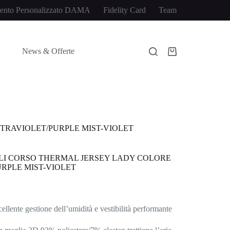
ento Personalizzato DAMA
Fidelity Card
Team
News & Offerte
Carrello
TRAVIOLET/PURPLE MIST-VIOLET
LI CORSO THERMAL JERSEY LADY COLORE
RPLE MIST-VIOLET
llente gestione dell’umidità e vestibilità performante