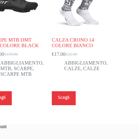
RPE MTB DMT
CALZA CRONO 14
 COLORE BLACK
COLORE BIANCO
00
€
17.00
€
159.00
€
22.90
Il
Il
Il
Il
prezzo
prezzo
prezzo
prezzo
ABBIGLIAMENTO
,
ABBIGLIAMENTO
,
originale
attuale
originale
attuale
MTB
,
SCARPE
,
CALZE
,
CALZE
era:
è:
era:
è:
SCARPE MTB
€159.00.
€135.00.
€22.90.
€17.00.
o
Questo
gli
Scegli
tto
prodotto
ha
più
i.
varianti.
Le
unt
ni
opzioni
no
possono
essere