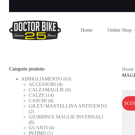
Salta
al
contenuto
Home
Online Shop
Categorie prodotto
Home
MAGL
ABBIGLIAMENTO
(63)
ACCESSORI
(4)
CALZAMAGLIE
(6)
CALZE
(14)
CASCHI
(4)
SCO
GILET/ MANTELLINA ANTIVENTO
(2)
GIUBBINI E MAGLIE INVERNALI
(8)
GUANTI
(4)
INTIMO
(1)