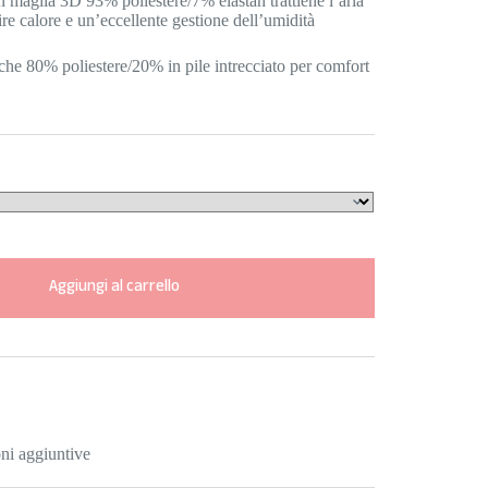
 in maglia 3D 93% poliestere/7% elastan trattiene l’aria
ire calore e un’eccellente gestione dell’umidità
niche 80% poliestere/20% in pile intrecciato per comfort
…
Aggiungi al carrello
ni aggiuntive