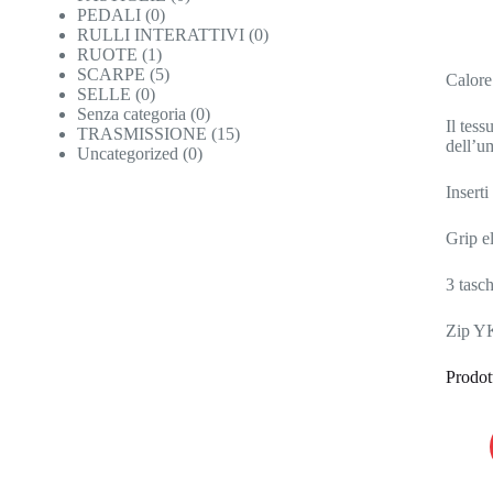
PEDALI
(0)
RULLI INTERATTIVI
(0)
RUOTE
(1)
SCARPE
(5)
Calore
SELLE
(0)
Senza categoria
(0)
Il tess
TRASMISSIONE
(15)
dell’u
Uncategorized
(0)
Inserti
Grip el
3 tasch
Zip YK
Prodott