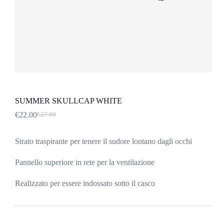
SUMMER SKULLCAP WHITE
€
22.00
€
27.00
Il
Il
prezzo
prezzo
originale
attuale
Strato traspirante per tenere il sudore lontano dagli occhi
era:
è:
€27.00.
€22.00.
Pannello superiore in rete per la ventilazione
Realizzato per essere indossato sotto il casco