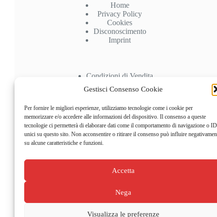
Home
Privacy Policy
Cookies
Disconoscimento
Imprint
Condizioni di Vendita
Spedizioni
Gestisci Consenso Cookie
Pagamenti
Recesso
Per fornire le migliori esperienze, utilizziamo tecnologie come i cookie per
memorizzare e/o accedere alle informazioni del dispositivo. Il consenso a queste
Account
tecnologie ci permetterà di elaborare dati come il comportamento di navigazione o ID
unici su questo sito. Non acconsentire o ritirare il consenso può influire negativamen
su alcune caratteristiche e funzioni.
Il mio Account
Carrello
Checkout
Accetta
Nega
Visualizza le preferenze
Copyright © 2026 -
Doctor Bike 25
- PIVA 03596370837